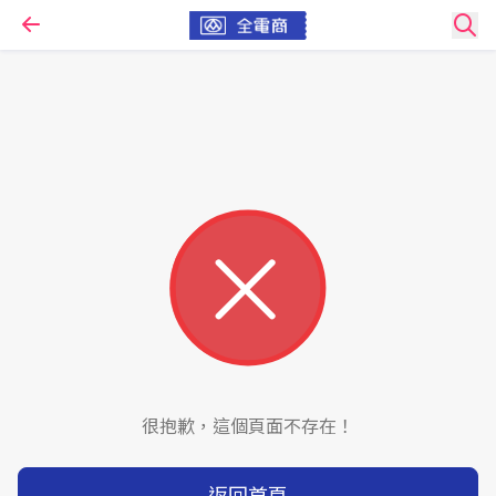
很抱歉，這個頁面不存在！
返回首頁