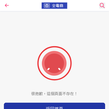
很抱歉，這個頁面不存在！
返回首頁