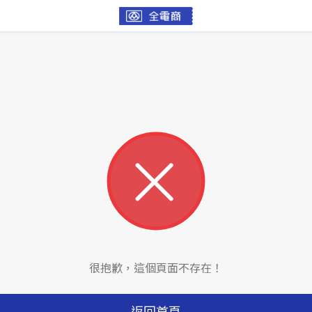
很抱歉，這個頁面不存在！
返回首頁