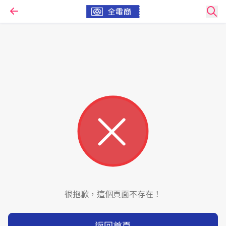
很抱歉，這個頁面不存在！
返回首頁