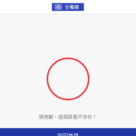
很抱歉，這個頁面不存在！
返回首頁