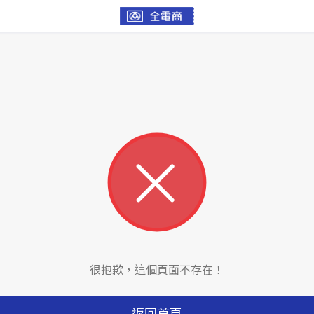
很抱歉，這個頁面不存在！
返回首頁