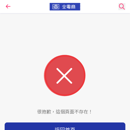
很抱歉，這個頁面不存在！
返回首頁