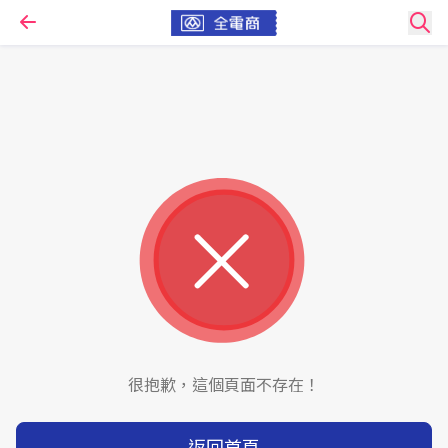
很抱歉，這個頁面不存在！
返回首頁