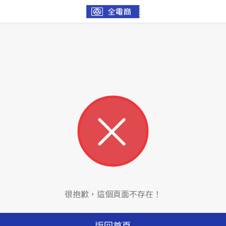
很抱歉，這個頁面不存在！
返回首頁