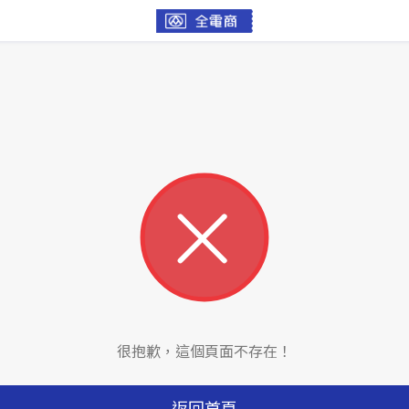
很抱歉，這個頁面不存在！
返回首頁