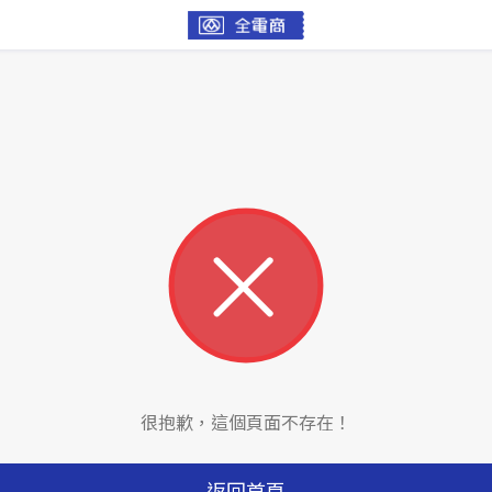
很抱歉，這個頁面不存在！
返回首頁