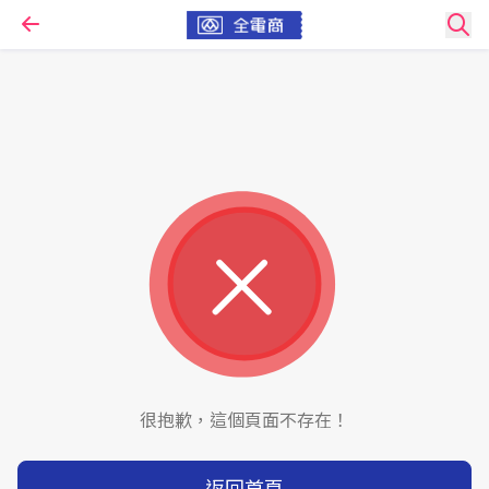
很抱歉，這個頁面不存在！
返回首頁