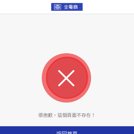
很抱歉，這個頁面不存在！
返回首頁