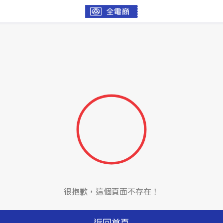
很抱歉，這個頁面不存在！
返回首頁