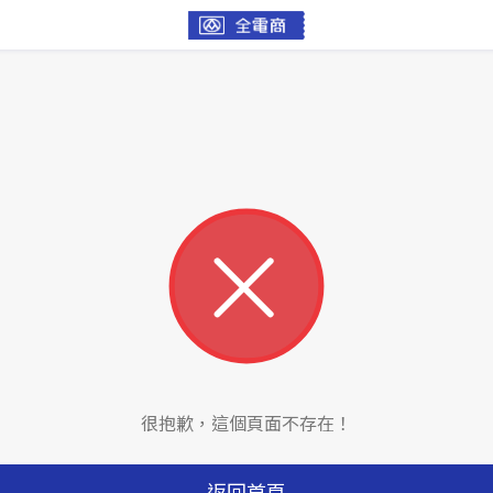
很抱歉，這個頁面不存在！
返回首頁