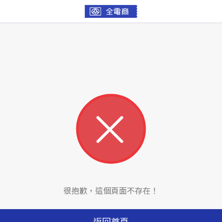
很抱歉，這個頁面不存在！
返回首頁