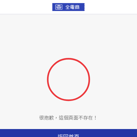
很抱歉，這個頁面不存在！
返回首頁