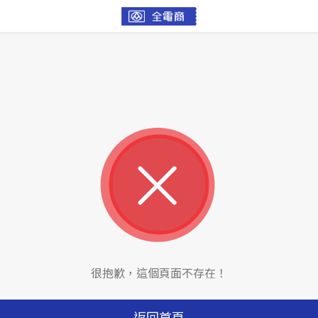
很抱歉，這個頁面不存在！
返回首頁