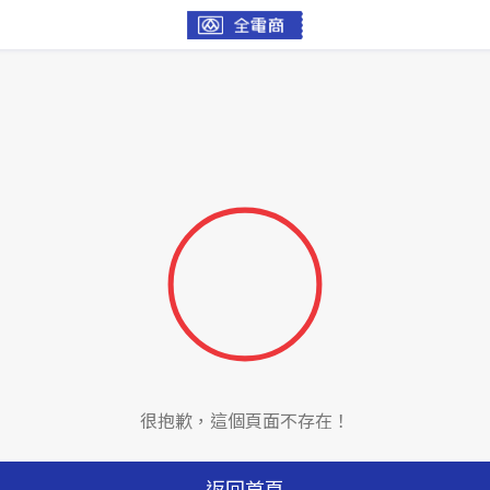
很抱歉，這個頁面不存在！
返回首頁