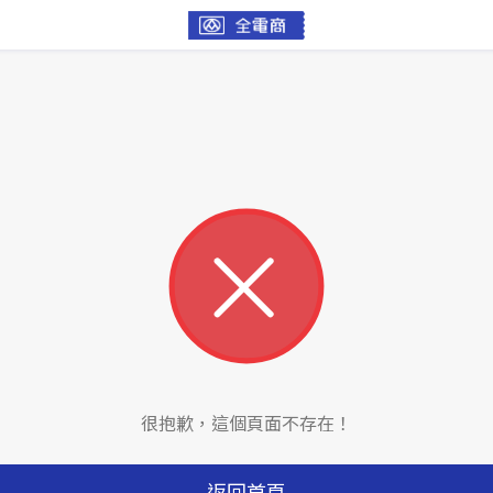
很抱歉，這個頁面不存在！
返回首頁