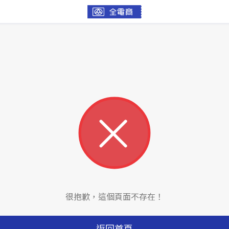
很抱歉，這個頁面不存在！
返回首頁