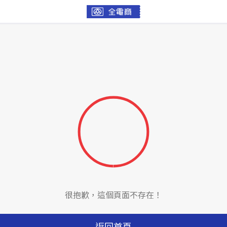
很抱歉，這個頁面不存在！
返回首頁