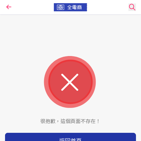
很抱歉，這個頁面不存在！
返回首頁