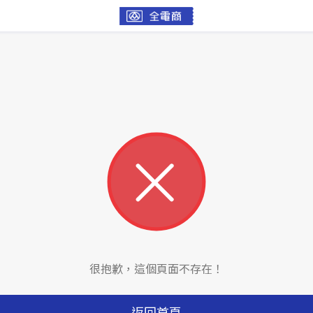
很抱歉，這個頁面不存在！
返回首頁