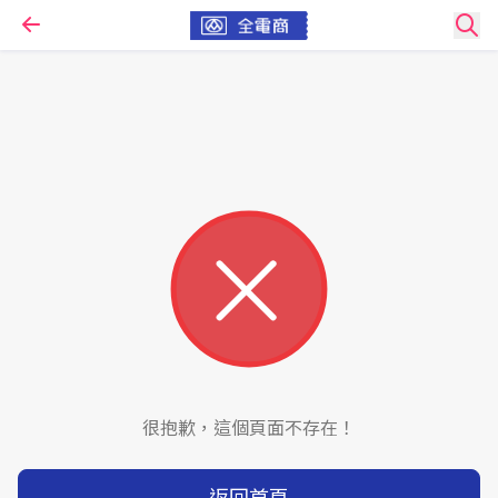
很抱歉，這個頁面不存在！
返回首頁