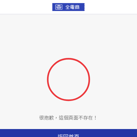
很抱歉，這個頁面不存在！
返回首頁