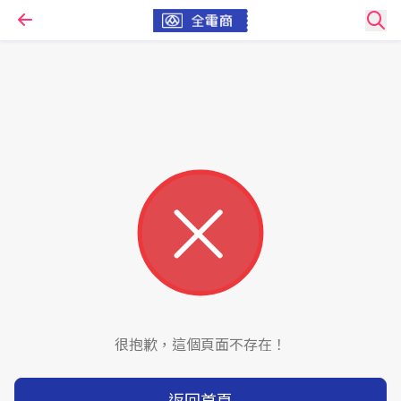
很抱歉，這個頁面不存在！
返回首頁