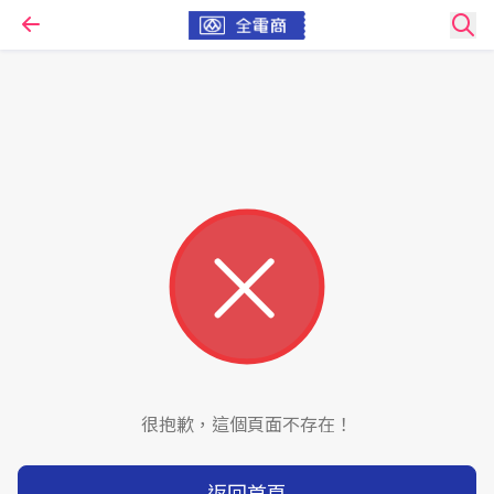
很抱歉，這個頁面不存在！
返回首頁