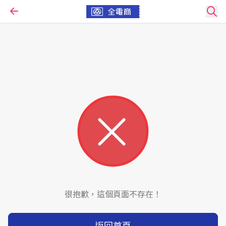
很抱歉，這個頁面不存在！
返回首頁