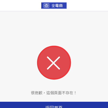
很抱歉，這個頁面不存在！
返回首頁