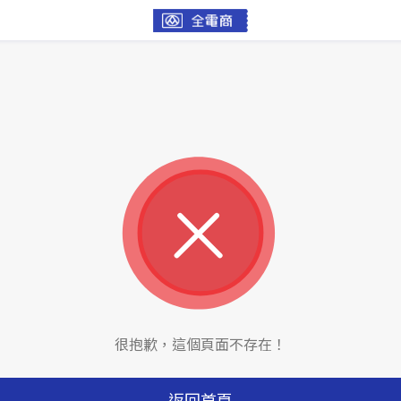
很抱歉，這個頁面不存在！
返回首頁