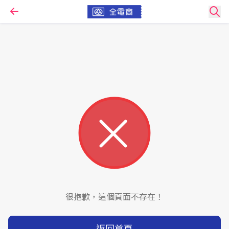
很抱歉，這個頁面不存在！
返回首頁