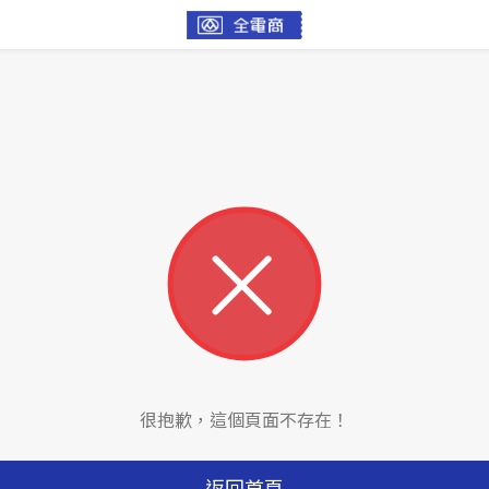
很抱歉，這個頁面不存在！
返回首頁