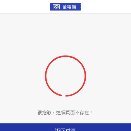
很抱歉，這個頁面不存在！
返回首頁