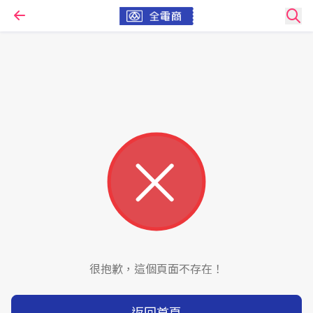
很抱歉，這個頁面不存在！
返回首頁