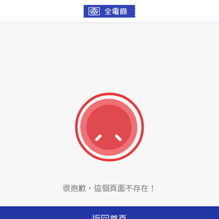
很抱歉，這個頁面不存在！
返回首頁