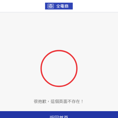
很抱歉，這個頁面不存在！
返回首頁