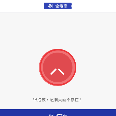
很抱歉，這個頁面不存在！
返回首頁