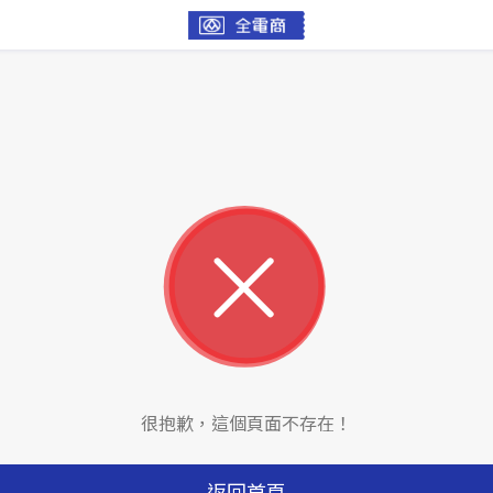
很抱歉，這個頁面不存在！
返回首頁