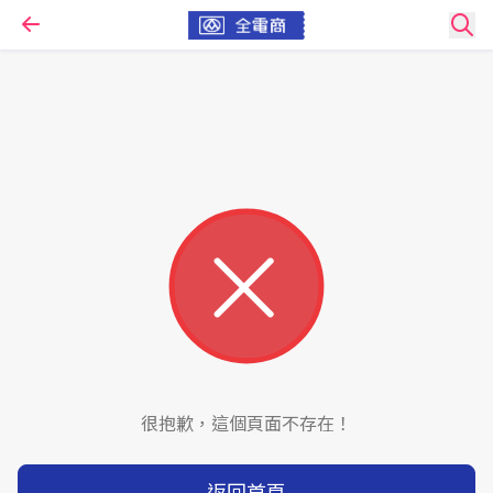
很抱歉，這個頁面不存在！
返回首頁