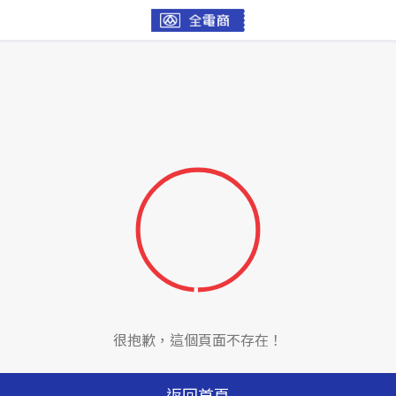
很抱歉，這個頁面不存在！
返回首頁