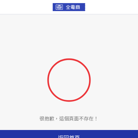
很抱歉，這個頁面不存在！
返回首頁