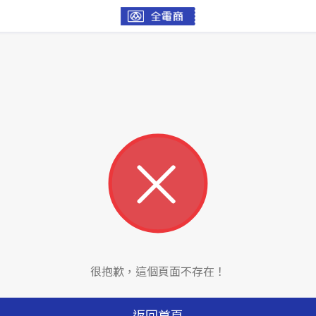
很抱歉，這個頁面不存在！
返回首頁