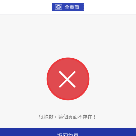
很抱歉，這個頁面不存在！
返回首頁