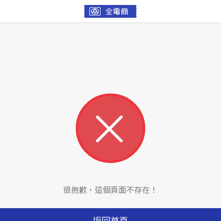
很抱歉，這個頁面不存在！
返回首頁