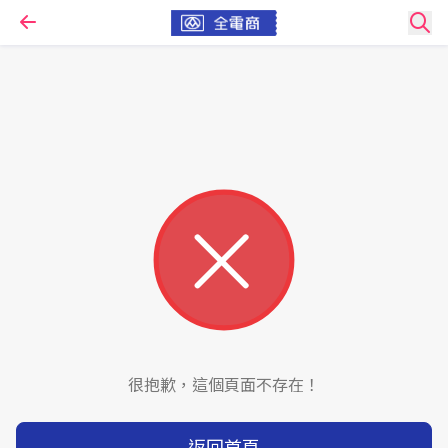
很抱歉，這個頁面不存在！
返回首頁