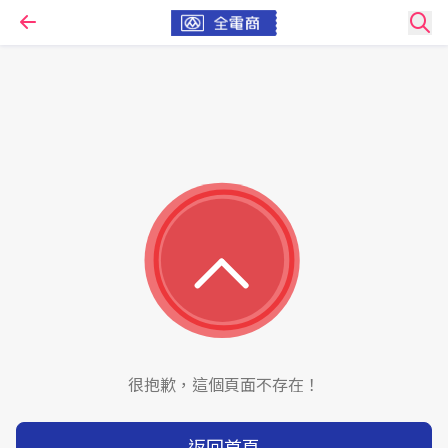
很抱歉，這個頁面不存在！
返回首頁