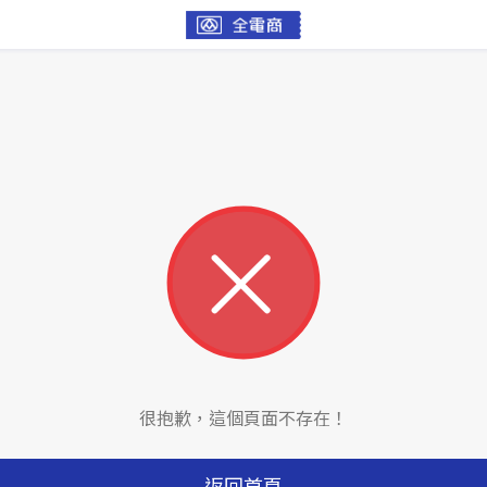
很抱歉，這個頁面不存在！
返回首頁