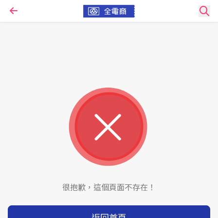
很抱歉，這個頁面不存在！
返回首頁