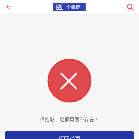
很抱歉，這個頁面不存在！
返回首頁